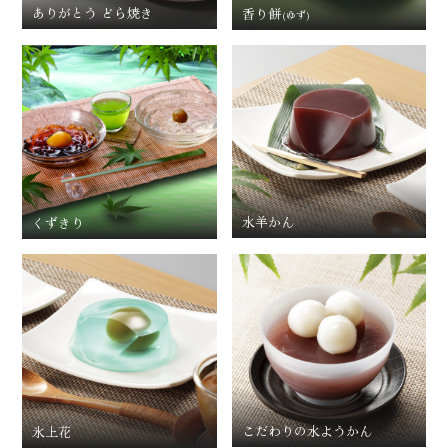
ありがとう どら焼き
香り餅
(ゆず)
水羊かん
くずきり
こだわりの水ようかん
氷上花