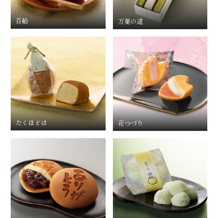
百船
万葉の道
たくほどは
花つづり