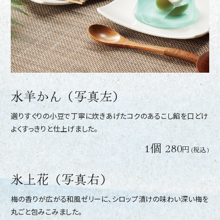
水羊かん
（写真左）
選りすぐりの小豆で丁寧に炊きあげたコクのあるこし餡を口どけ
よくすっきりと仕上げました。
1個 280
円
氷上花
（写真右）
梅の香りが広がる和風ゼリーに、シロップ漬けの味わい深い梅を
丸ごと包みこみました。