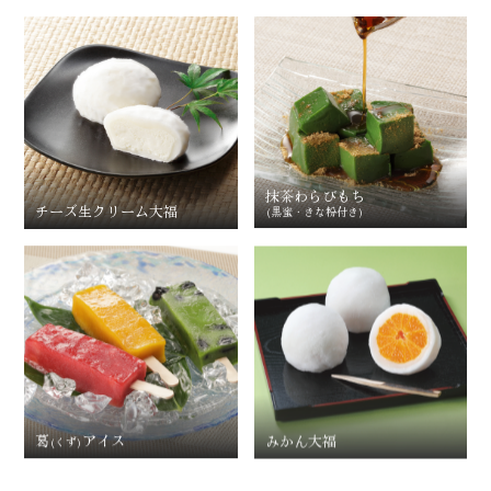
抹茶わらびもち
チーズ生クリーム大福
(黒蜜・きな粉付き)
みかん大福
葛
アイス
(くず)