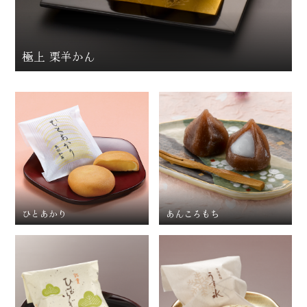
極上 栗羊かん
ひとあかり
あんころもち