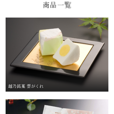
商
品
一
覧
越乃銘菓 雲がくれ