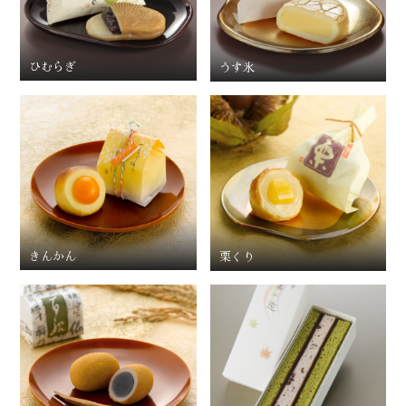
ひむらぎ
うす氷
きんかん
栗くり