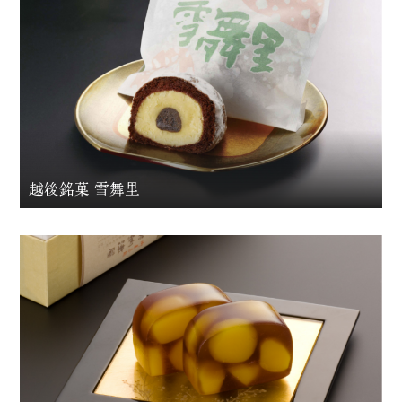
越後銘菓 雪舞里