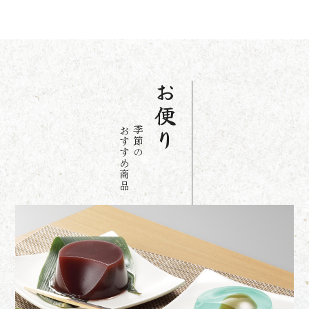
お
便
お
季
り
す
節
す
の
め
商
品